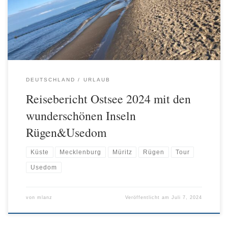
neuen Stauraum. Zu zweit ist es doch anders und erhöht das
Gesamtgewicht. […]
DEUTSCHLAND
URLAUB
Reisebericht Ostsee 2024 mit den
wunderschönen Inseln
Rügen&Usedom
Küste
Mecklenburg
Müritz
Rügen
Tour
Usedom
von
mlanz
Veröffentlicht am
Juli 7, 2024