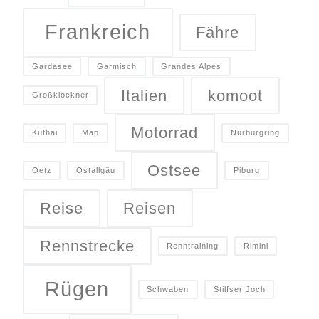
Frankreich
Fähre
Gardasee
Garmisch
Grandes Alpes
Italien
komoot
Großklockner
Motorrad
Küthai
Map
Nürburgring
Ostsee
Oetz
Ostallgäu
Piburg
Reise
Reisen
Rennstrecke
Renntraining
Rimini
Rügen
Schwaben
Stilfser Joch