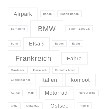
Airpark
Baden
Baden Baden
BMW
Bernadino
BMW R1200GS
Elsaß
Bonn
Essen
Event
Frankreich
Fähre
Gardasee
Garmisch
Grandes Alpes
Italien
komoot
Großklockner
Motorrad
Küthai
Map
Nürburgring
Ostsee
Oetz
Ostallgäu
Piburg