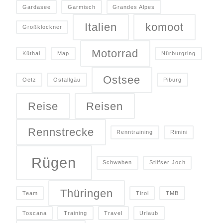
Gardasee
Garmisch
Grandes Alpes
Italien
komoot
Großklockner
Motorrad
Küthai
Map
Nürburgring
Ostsee
Oetz
Ostallgäu
Piburg
Reise
Reisen
Rennstrecke
Renntraining
Rimini
Rügen
Schwaben
Stilfser Joch
Thüringen
Team
Tirol
TMB
Toscana
Training
Travel
Urlaub