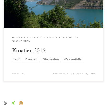
Starthotel zum kennenlernen. Wir waren eine bunt gemischte
Gruppe mit ganz unterschiedlichen Tourenerfahrungen. Eine
Herausforderung […]
AUSTRIA
KROATIEN
MOTORRADTOUR
SLOVENIEN
Kroatien 2016
KrK
Kroatien
Slowenien
Wasserfälle
von
mlanz
Veröffentlicht am
August 18, 2016