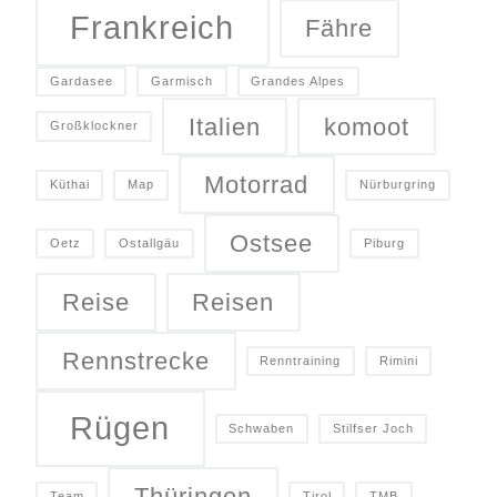
Frankreich
Fähre
Gardasee
Garmisch
Grandes Alpes
Italien
komoot
Großklockner
Motorrad
Küthai
Map
Nürburgring
Ostsee
Oetz
Ostallgäu
Piburg
Reise
Reisen
Rennstrecke
Renntraining
Rimini
Rügen
Schwaben
Stilfser Joch
Thüringen
Team
Tirol
TMB