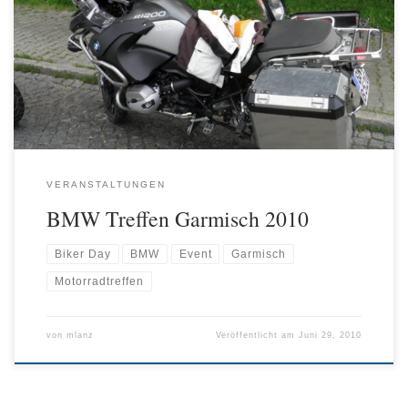
deutschlandweitem Motorradtreffen. Für eine gemütliche Anfahrt
machten wir Zwischenstops und kehrten in einem Gasthaus ein.
Ein besonderes Highligth war der frisch gefangene Fisch in der
dort eigenen Aufsichtanlage. Hier noch einige Bilder vom
gesamten Event!
VERANSTALTUNGEN
BMW Treffen Garmisch 2010
Biker Day
BMW
Event
Garmisch
Motorradtreffen
von
mlanz
Veröffentlicht am
Juni 29, 2010