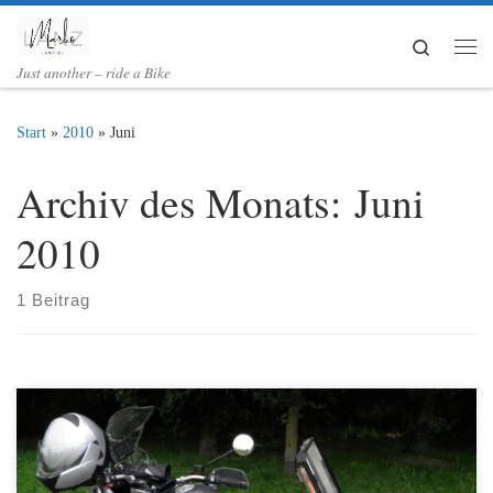
Zum Inhalt springen
Search
Me
Just another – ride a Bike
Start
»
2010
»
Juni
Archiv des Monats:
Juni
2010
1 Beitrag
In diesem Jahr fuhren wir mit einer Gruppe zum