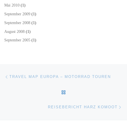
Mai 2010
(1)
September 2009
(1)
September 2008
(1)
August 2008
(1)
September 2005
(1)
Beitragsnavigation
Vorheriger Beitrag
TRAVEL MAP EUROPA – MOTORRAD TOUREN
ZURÜCK ZUR BEITRAGSL
Nä
REISEBERICHT HARZ KOMOOT