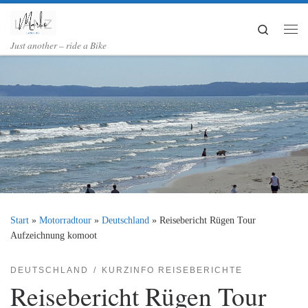
Zum Inhalt springen
Search
Me
Just another – ride a Bike
Start
»
Motorradtour
»
Deutschland
»
Reisebericht Rügen Tour
Aufzeichnung komoot
DEUTSCHLAND
KURZINFO REISEBERICHTE
Reisebericht Rügen Tour