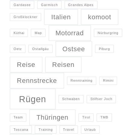
Gardasee
Garmisch
Grandes Alpes
Italien
komoot
Großklockner
Motorrad
Küthai
Map
Nürburgring
Ostsee
Oetz
Ostallgäu
Piburg
Reise
Reisen
Rennstrecke
Renntraining
Rimini
Rügen
Schwaben
Stilfser Joch
Thüringen
Team
Tirol
TMB
Toscana
Training
Travel
Urlaub